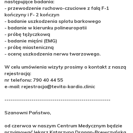
następujące badania:
- przewodzenie ruchowo-czuciowe z falą F-1
kończyny i F- 2 kończyn
- badanie uszkodzenia splotu barkowego
- badanie w kierunku polineuropatii
- próbę tężyczkową
- badanie mięśni (EMG)
- próbę miasteniczną
- ocenę uszkodzenia nerwu twarzowego.
W celu umówienia wizyty prosimy o kontakt z naszą
rejestracją:
nr telefonu: 790 40 44 55
e-mail: rejestracja@tevita-kardio.clinic
---------------------------------------------------
Szanowni Państwo,
od czerwca w naszym Centrum Medycznym będzie
przyjmować lekarz Katarzyna Dragan-Brewczyńska