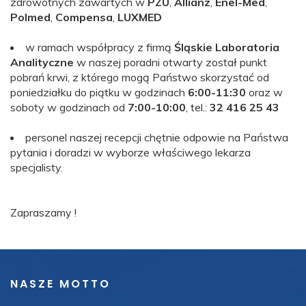
zdrowotnych zawartych w
PZU
,
Allianz
,
Enel-Med
,
Polmed
,
Compensa
,
LUXMED
w ramach współpracy z firmą
Śląskie Laboratoria
Analityczne
w naszej poradni otwarty został punkt
pobrań krwi, z którego mogą Państwo skorzystać od
poniedziałku do piątku w godzinach
6:00-11:30
oraz w
soboty w godzinach od
7:00-10:00
, tel.:
32 416 25 43
personel naszej recepcji chętnie odpowie na Państwa
pytania i doradzi w wyborze właściwego lekarza
specjalisty.
Zapraszamy !
NASZE MOTTO