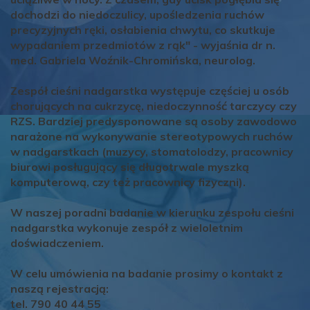
dochodzi do niedoczulicy, upośledzenia ruchów
precyzyjnych ręki, osłabienia chwytu, co skutkuje
wypadaniem przedmiotów z rąk" - wyjaśnia dr n.
med. Gabriela Woźnik-Chromińska, neurolog.
Zespół cieśni nadgarstka występuje częściej u osób
chorujących na cukrzycę, niedoczynność tarczycy czy
RZS. Bardziej predysponowane są osoby zawodowo
narażone na wykonywanie stereotypowych ruchów
w nadgarstkach (muzycy, stomatolodzy, pracownicy
biurowi posługujący się długotrwale myszką
komputerową, czy też pracownicy fizyczni).
W naszej poradni badanie w kierunku zespołu cieśni
nadgarstka wykonuje zespół z wieloletnim
doświadczeniem.
W celu umówienia na badanie prosimy o kontakt z
naszą rejestracją:
tel. 790 40 44 55