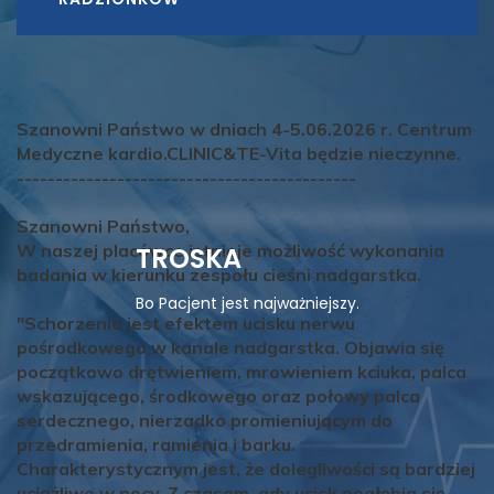
Szanowni Państwo w dniach 4-5.06.2026 r. Centrum
Medyczne kardio.CLINIC&TE-Vita będzie nieczynne.
--------------------------------------------
Szanowni Państwo,
W naszej placówce istnieje możliwość wykonania
TROSKA
badania w kierunku zespołu cieśni nadgarstka.
Bo Pacjent jest najważniejszy.
"Schorzenie jest efektem ucisku nerwu
pośrodkowego w kanale nadgarstka. Objawia się
początkowo drętwieniem, mrowieniem kciuka, palca
wskazującego, środkowego oraz połowy palca
serdecznego, nierzadko promieniującym do
przedramienia, ramienia i barku.
Charakterystycznym jest, że dolegliwości są bardziej
uciążliwe w nocy. Z czasem, gdy ucisk pogłębia się