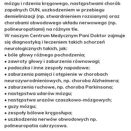
mózgu i rdzenia kręgowego, następstwami chorób
zapalnych OUN, uszkodzeniem w przebiegu
demielinizacji (np. stwardnieniem rozsianym) oraz
chorobami obwodowego układu nerwowego (np.
polineuropatiami) na różnym tle.
W naszym Centrum Medycznym Pani Doktor zajmuje
się diagnostyką i leczeniem takich schorzeń
neurologicznych takich, jak:
• bóle głowy różnego pochodzenia;
• zawroty głowy i zaburzenia równowagi;
• padaczka i inne zespoły napadowe;
• zaburzenia pamięci i otępienie w chorobach
neurozywrodnieniowych, np. choroba Alzheimera;
• zaburzenia ruchowe, np. choroba Parkinsona;
• następstwa udarów mózgu;
• następstwa urazów czaszkowo-mózgowych;
• guzy mózgu;
• zespoły bólowe kręgosłupa;
• uszkodzenia nerwów obwodowych np.
polineuropatia cukrzycowa.