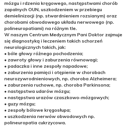
mózgu i rdzenia kręgowego, następstwami chorób
zapalnych OUN, uszkodzeniem w przebiegu
demielinizacji (np. stwardnieniem rozsianym) oraz
chorobami obwodowego układu nerwowego (np.
polineuropatiami) na różnym tle.
W naszym Centrum Medycznym Pani Doktor zajmuje
się diagnostyką i leczeniem takich schorzeń
neurologicznych takich, jak:
• bóle głowy różnego pochodzenia;
• zawroty głowy i zaburzenia równowagi;
• padaczka i inne zespoły napadowe;
• zaburzenia pamięci i otępienie w chorobach
neurozywrodnieniowych, np. choroba Alzheimera;
• zaburzenia ruchowe, np. choroba Parkinsona;
• następstwa udarów mózgu;
• następstwa urazów czaszkowo-mózgowych;
• guzy mózgu;
• zespoły bólowe kręgosłupa;
• uszkodzenia nerwów obwodowych np.
polineuropatia cukrzycowa.