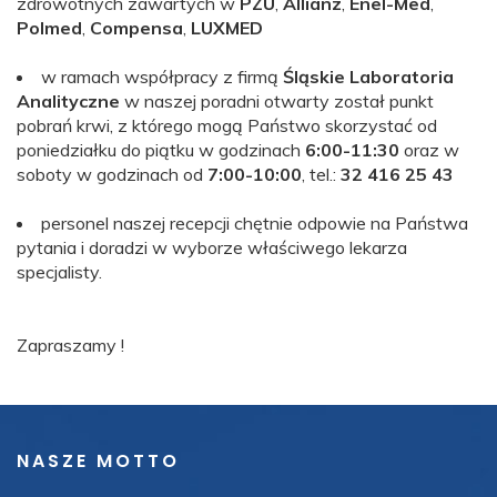
zdrowotnych zawartych w
PZU
,
Allianz
,
Enel-Med
,
Polmed
,
Compensa
,
LUXMED
w ramach współpracy z firmą
Śląskie Laboratoria
Analityczne
w naszej poradni otwarty został punkt
pobrań krwi, z którego mogą Państwo skorzystać od
poniedziałku do piątku w godzinach
6:00-11:30
oraz w
soboty w godzinach od
7:00-10:00
, tel.:
32 416 25 43
personel naszej recepcji chętnie odpowie na Państwa
pytania i doradzi w wyborze właściwego lekarza
specjalisty.
Zapraszamy !
NASZE MOTTO