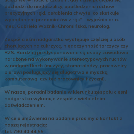
dochodzi do niedoczulicy, upośledzenia ruchów
precyzyjnych ręki, osłabienia chwytu, co skutkuje
wypadaniem przedmiotów z rąk" - wyjaśnia dr n.
med. Gabriela Woźnik-Chromińska, neurolog.
Zespół cieśni nadgarstka występuje częściej u osób
chorujących na cukrzycę, niedoczynność tarczycy czy
RZS. Bardziej predysponowane są osoby zawodowo
narażone na wykonywanie stereotypowych ruchów
w nadgarstkach (muzycy, stomatolodzy, pracownicy
biurowi posługujący się długotrwale myszką
komputerową, czy też pracownicy fizyczni).
W naszej poradni badanie w kierunku zespołu cieśni
nadgarstka wykonuje zespół z wieloletnim
doświadczeniem.
W celu umówienia na badanie prosimy o kontakt z
naszą rejestracją:
tel. 790 40 44 55