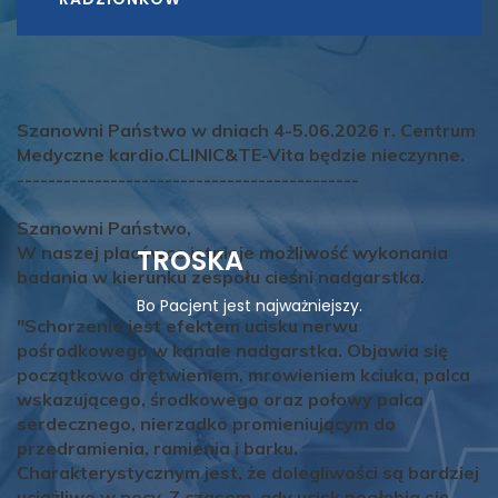
Szanowni Państwo w dniach 4-5.06.2026 r. Centrum
Medyczne kardio.CLINIC&TE-Vita będzie nieczynne.
--------------------------------------------
Szanowni Państwo,
W naszej placówce istnieje możliwość wykonania
TROSKA
badania w kierunku zespołu cieśni nadgarstka.
Bo Pacjent jest najważniejszy.
"Schorzenie jest efektem ucisku nerwu
pośrodkowego w kanale nadgarstka. Objawia się
początkowo drętwieniem, mrowieniem kciuka, palca
wskazującego, środkowego oraz połowy palca
serdecznego, nierzadko promieniującym do
przedramienia, ramienia i barku.
Charakterystycznym jest, że dolegliwości są bardziej
uciążliwe w nocy. Z czasem, gdy ucisk pogłębia się