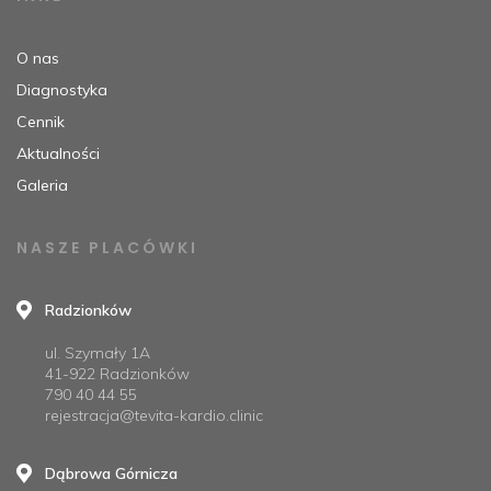
O nas
Diagnostyka
Cennik
Aktualności
Galeria
NASZE PLACÓWKI
Radzionków
ul. Szymały 1A
41-922 Radzionków
790 40 44 55
rejestracja@tevita-kardio.clinic
Dąbrowa Górnicza