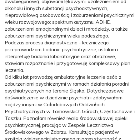
dwubiegunową, objawami lękowymi, uzależnieniem od
alkoholu i innych substancji psychoaktywnych,
nieprawidłową osobowością i zaburzeniami psychicznymi
wieku rozwojowego: spektrum autyzmu, ADHD,
zaburzeniami emocjonalnymi dzieci i młodzieży, a także
zaburzeniami psychicznymi wieku podeszłego.
Podczas procesu diagnostyczno - leczniczego:
przeprowadzam badanie psychiatryczne, ustalam i
interpretuję badania laboratoryjne oraz obrazowe,
stawiam rozpoznanie i przygotowuję kompleksowy plan
leczenia.
Od kilku lat prowadzę ambulatoryjne leczenie osób z
zaburzeniami psychicznymi w ramach działania poradni
psychiatrycznych na terenie Śląska. Dotychczasowe
doświadczenie w dziedzinie psychiatrii zdobywałam
między innymi w Całodobowych Oddziałach
Psychiatrycznych w Tarnowskich Górach, Częstochowie i
Toszku. Poznałam również realia środowiskowej opieki
psychiatrycznej, pracując w Zespole Lecznictwa
Środowiskowego w Zabrzu. Konsultując pacjentów
szpitala wielospecjalistycznego miałam styczność z